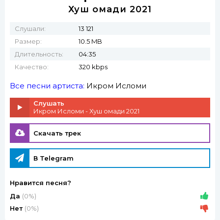
Хуш омади 2021
Слушали:
13 121
Размер:
10.5 MB
Длительность:
04:35
Качество:
320 kbps
Все песни артиста:
Икром Исломи
Слушать
Икром Исломи - Хуш омади 2021
Скачать трек
В Telegram
Нравится песня?
Да
(0%)
Нет
(0%)