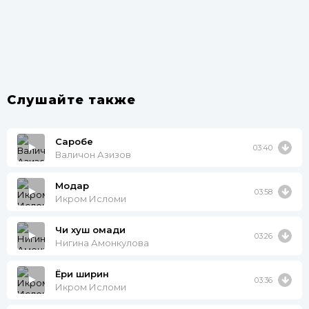
Слушайте также
Саробе
03:40
Валичон Азизов
Модар
03:58
Икром Исломи
Чи хуш омади
03:26
Нигина Амонкулова
Ёри ширин
03:36
Икром Исломи