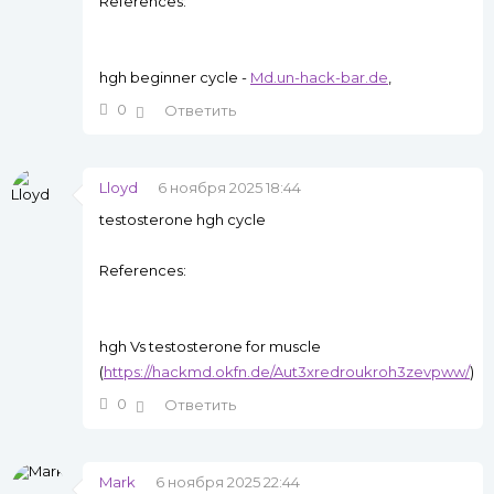
References:
hgh beginner cycle -
Md.un-hack-bar.de
,
0
Ответить
Lloyd
6 ноября 2025 18:44
testosterone hgh cycle
References:
hgh Vs testosterone for muscle
(
https://hackmd.okfn.de/Aut3xredroukroh3zevpww/
)
0
Ответить
Mark
6 ноября 2025 22:44