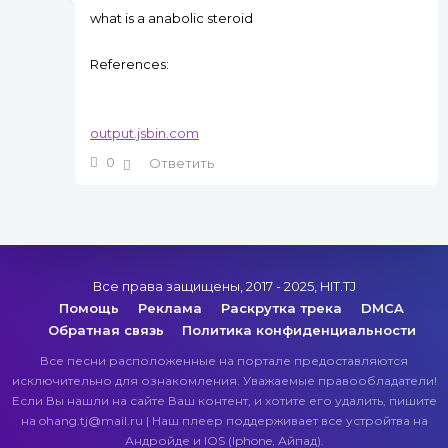
what is a anabolic steroid
References:
output.jsbin.com
0
Ответить
Все права защищены, 2017 - 2025, HIT.TJ
Помощь
Реклама
Раскрутка трека
DMCA
Обратная связь
Политика конфиденциальности
Все песни расположенные на портале предоставляются
исключительно для ознакомления. Уважаемые правообладатели!
Если Вы нашли на сайте Ваш контент, и хотите его удалить, пишите
на ohang.tj@mail.ru | Наш плеер поддерживает все устройтва на
Андройде и IOS (Iphone, Айпад).