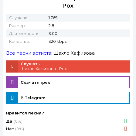
Рох
Слушали:
1 769
Размер:
2.8
Длительность:
3:00
Качество:
320 kbps
Все песни артиста:
Шахло Хафизова
Слушать
Шахло Хафизова - Рох
Скачать трек
В Telegram
Нравится песня?
Да
(0%)
Нет
(0%)