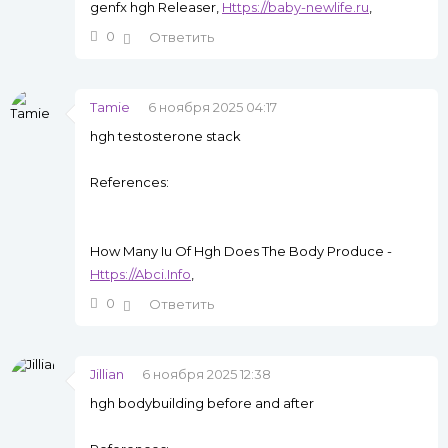
genfx hgh Releaser,
Https://baby-newlife.ru
,
0
Ответить
Tamie
6 ноября 2025 04:17
hgh testosterone stack
References:
How Many Iu Of Hgh Does The Body Produce -
Https://Abci.Info
,
0
Ответить
Jillian
6 ноября 2025 12:38
hgh bodybuilding before and after