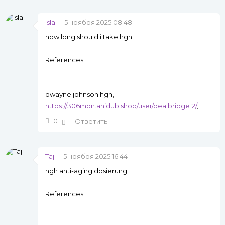
Isla
5 ноября 2025 08:48
how long should i take hgh
References:
dwayne johnson hgh,
https://306mon.anidub.shop/user/dealbridge12/
,
0
Ответить
Taj
5 ноября 2025 16:44
hgh anti-aging dosierung
References: