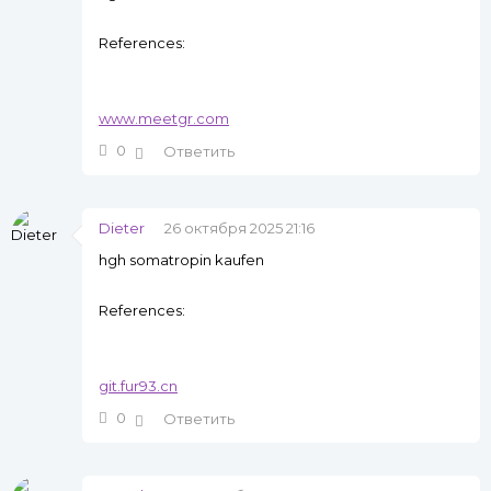
References:
www.meetgr.com
0
Ответить
Dieter
26 октября 2025 21:16
hgh somatropin kaufen
References:
git.fur93.cn
0
Ответить