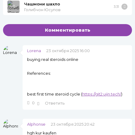
Чашмони шахло
3:31
Голибчон Юсупов
Комментировать
Lorena
23 октября 2025 16:00
buying real steroids online
References:
best first time steroid cycle (
https://git2.ujin.tech/
)
0
Ответить
Alphonse
23 октября 2025 20:42
hgh kur kaufen