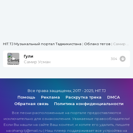
HIT.TJ Музыкальный портал Таджикистана
|
Облако тегов
| Cамир Усман
Гули
3:04
Cамир Усман
Все права защищены, 2017 - 2025, HIT.TJ
Помощь
Реклама
Раскрутка трека
DMCA
Обратная связь
Политика конфиденциальности
Все песни расположенные на портале предоставляются
исключительно для ознакомления. Уважаемые правообладатели!
Если Вы нашли на сайте Ваш контент, и хотите его удалить, пишите
на ohang.tj@mail.ru | Наш плеер поддерживает все устройтва на